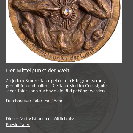
Auflage 99 Exemplare, signiert. Zertifikat zu
jedem Taler, Handsignierte kleine kolorierte
Grafik. Einige Motive durch Kristalle attraktiv
veredelt.
Der Mittelpunkt der Welt
Zu jedem Bronze-Taler gehört ein Edelgranitsockel,
geschliffen und poliert. Die Taler sind im Guss signiert.
Jeder Taler kann auch wie ein Bild gehängt werden.
Durchmesser Taler: ca. 15cm
Dieses Motiv ist auch erhältlich als:
Poesie-Taler