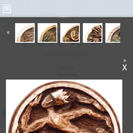
Kunst will erzählen!
X
Galerie
Skulpturen
Bilder
Kleine Skulpturen
Bronze Taler
Poesie Taler
Tonplastiken
Radierungen
Handgegossene Bronzen. Sockel aus Stein,