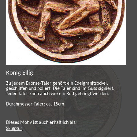
Auflage 99 Exemplare, signiert. Zertifikat zu
jedem Taler, Handsignierte kleine kolorierte
Grafik. Einige Motive durch Kristalle attraktiv
veredelt.
König Eilig
Zu jedem Bronze-Taler gehört ein Edelgranitsockel,
geschliffen und poliert. Die Taler sind im Guss signiert.
Jeder Taler kann auch wie ein Bild gehängt werden.
Durchmesser Taler: ca. 15cm
Dieses Motiv ist auch erhältlich als:
Skulptur