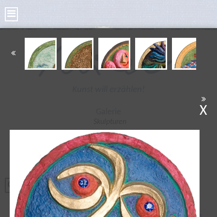
Kunst will erzählen!
X
Galerie
Skulpturen
Bilder
Kleine Skulpturen
Bronze Taler
Poesie Taler
Tonplastiken
Radierungen
Aus Original-Carrara-Marmor, gemahlen & von