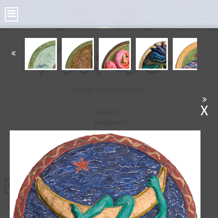
Kunst will erzählen!
X
Galerie
Skulpturen
Bilder
Kleine Skulpturen
Bronze Taler
Poesie Taler
Tonplastiken
Radierungen
Aus Original-Carrara-Marmor, gemahlen & von