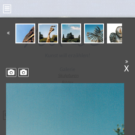
Kunst will erzählen!
X
Galerie
Skulpturen
Bilder
Kleine Skulpturen
Bronze Taler
Poesie Taler
Tonplastiken
Radierungen