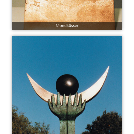
Mondküsser