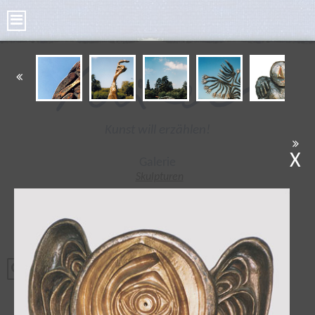
Kunst will erzählen!
X
Galerie
Skulpturen
Bilder
Kleine Skulpturen
Bronze Taler
Poesie Taler
Tonplastiken
Radierungen