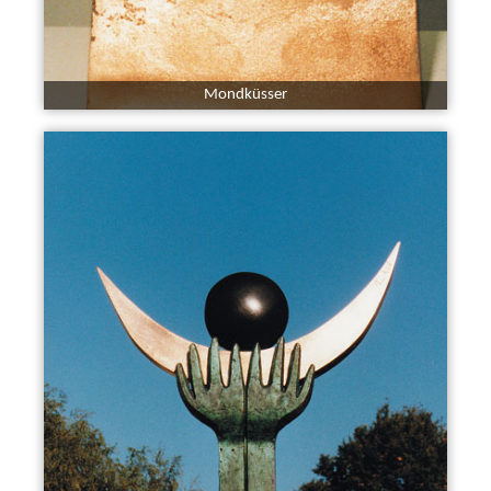
Mondküsser