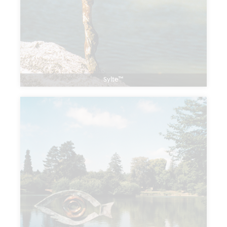
Sylte™