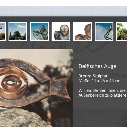
Kunst will erzählen!
Delfisches Auge
Galerie
Leben und Werke
Über Nikel
Bibliogr
Bronze-Skulptur
Maße: 11 x 25 x 43 cm
r
Kleine Skulpturen
Bronze Taler
Poesie Taler
Tonplastike
Wir empfehlen Ihnen, die 
Außenbereich zu platziere