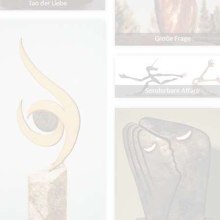
Tao der Liebe
Große Frage
Sonderbare Affäre