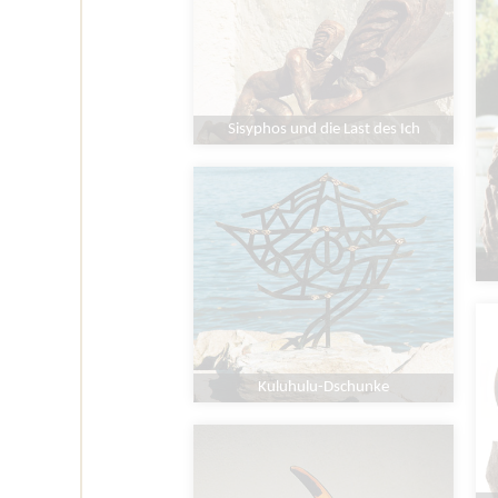
Sisyphos und die Last des Ich
Kuluhulu-Dschunke