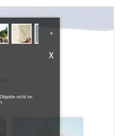
X
afie
n
Radierungen
Objekte nicht im
n.