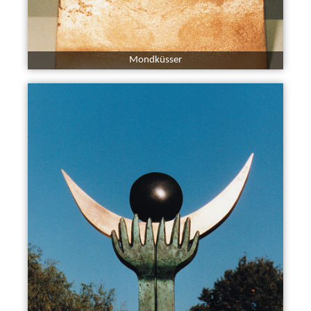
Mondküsser