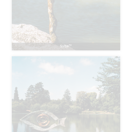
Sylte™