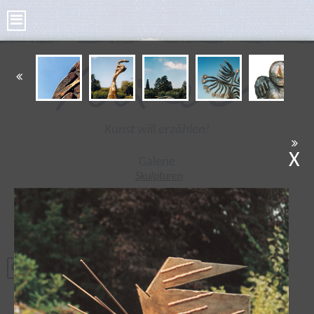
Kunst will erzählen!
X
Galerie
Skulpturen
Bilder
Kleine Skulpturen
Bronze Taler
Poesie Taler
Tonplastiken
Radierungen