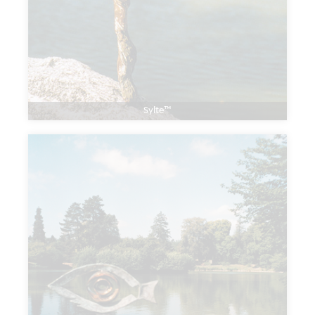
Sylte™