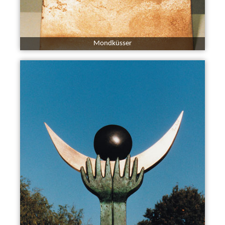
Mondküsser