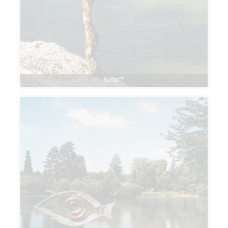
Sylte™