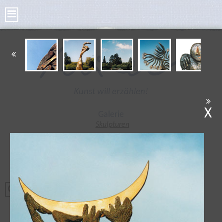
Kunst will erzählen!
X
Galerie
Skulpturen
Bilder
Kleine Skulpturen
Bronze Taler
Poesie Taler
Tonplastiken
Radierungen