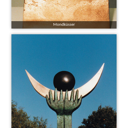
Mondküsser