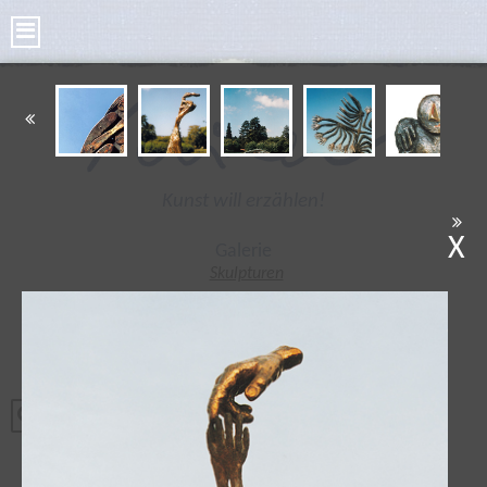
Kunst will erzählen!
X
Galerie
Skulpturen
Bilder
Kleine Skulpturen
Bronze Taler
Poesie Taler
Tonplastiken
Radierungen