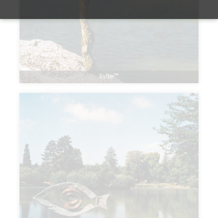
Sylte™