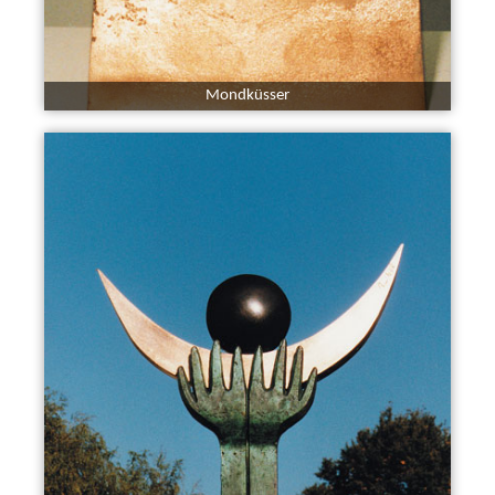
Mondküsser