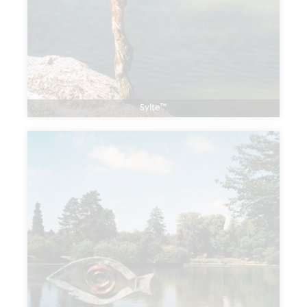
Sylte™