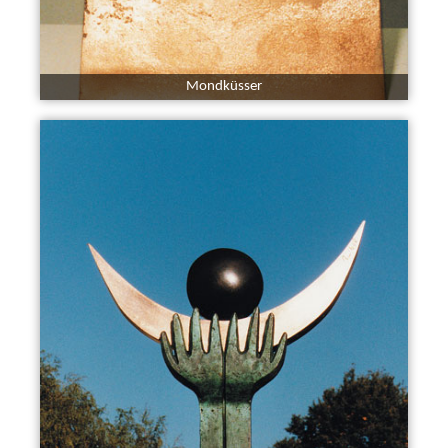
Mondküsser