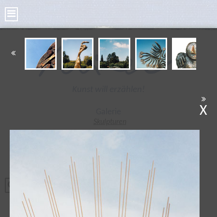
Kunst will erzählen!
X
Galerie
Skulpturen
Bilder
Kleine Skulpturen
Bronze Taler
Poesie Taler
Tonplastiken
Radierungen