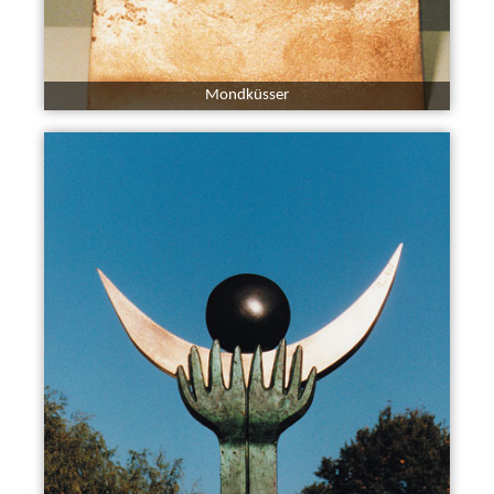
Mondküsser