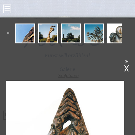
Kunst will erzählen!
X
Galerie
Skulpturen
Bilder
Kleine Skulpturen
Bronze Taler
Poesie Taler
Tonplastiken
Radierungen