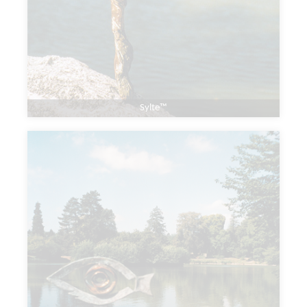
Sylte™